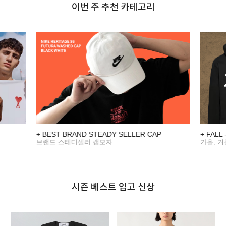
이번 주 추천 카테고리
+ BEST BRAND STEADY SELLER CAP
+ FALL
브랜드 스테디셀러 캡모자
가을, 
시즌 베스트 입고 신상