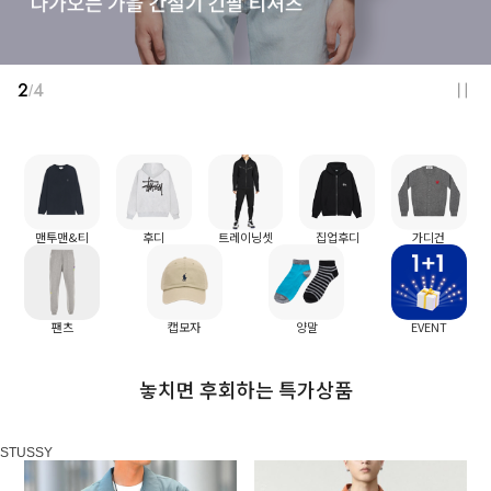
2
4
/
맨투맨&티
후디
트레이닝셋
집업후디
가디건
팬츠
캡모자
양말
EVENT
놓치면 후회하는 특가상품
STUSSY