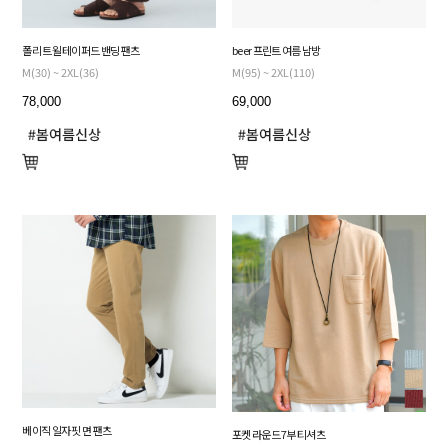
폴리 트윌 테이퍼드 밴딩 팬츠
beer 프린트 여름 남방
M(30) ~ 2XL(36)
M(95) ~ 2XL(110)
78,000
69,000
베이직 일자 핏 면 팬츠
포켓 라운드 7부 티셔츠