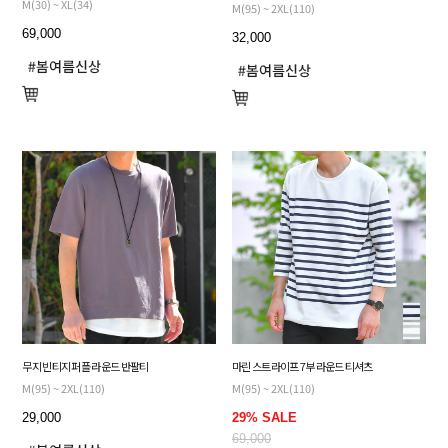
M(30) ~ XL(34)
M(95) ~ 2XL(110)
69,000
32,000
무지 빈티지 퍼플 라운드 반팔티
마린 스트라이프 7부 라운드 티셔츠
M(95) ~ 2XL(110)
M(95) ~ 2XL(110)
29,000
29% SALE
69,000