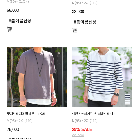
M(30) ~ XL(34)
M(95) ~ 2XL(110)
69,000
32,000
무지 빈티지 퍼플 라운드 반팔티
마린 스트라이프 7부 라운드 티셔츠
M(95) ~ 2XL(110)
M(95) ~ 2XL(110)
29,000
29% SALE
69,000