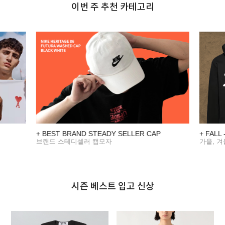
이번 주 추천 카테고리
+ BEST BRAND STEADY SELLER CAP
+ FALL
브랜드 스테디셀러 캡모자
가을, 
시즌 베스트 입고 신상