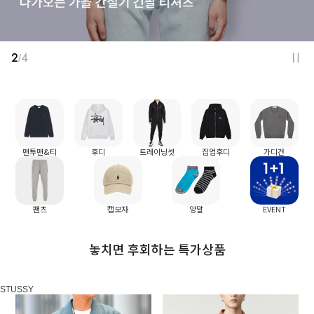
2
4
/
맨투맨&티
후디
트레이닝셋
집업후디
가디건
팬츠
캡모자
양말
EVENT
놓치면 후회하는 특가상품
STUSSY