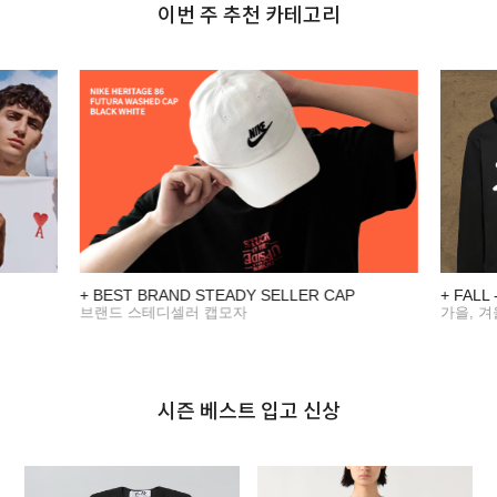
이번 주 추천 카테고리
+ BEST BRAND STEADY SELLER CAP
+ FALL
브랜드 스테디셀러 캡모자
가을, 
시즌 베스트 입고 신상