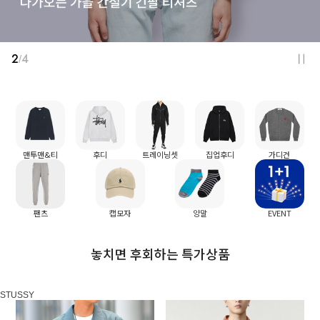
2
4
/
맨투맨&티
후디
트레이닝셋
집업후디
가디건
팬츠
캡모자
양말
EVENT
놓치면 후회하는 특가상품
STUSSY