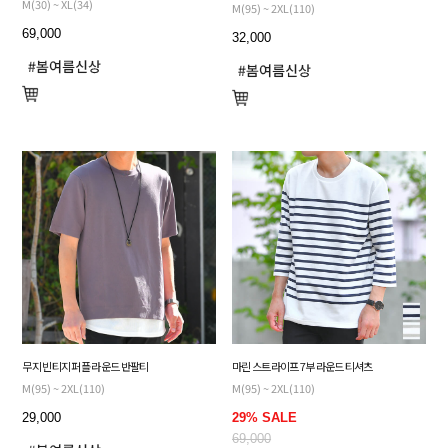
M(30) ~ XL(34)
M(95) ~ 2XL(110)
69,000
32,000
무지 빈티지 퍼플 라운드 반팔티
마린 스트라이프 7부 라운드 티셔츠
M(95) ~ 2XL(110)
M(95) ~ 2XL(110)
29,000
29% SALE
69,000