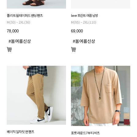
폴리 트윌 테이퍼드 밴딩 팬츠
beer 프린트 여름 남방
M(30) ~ 2XL(36)
M(95) ~ 2XL(110)
78,000
69,000
베이직 일자 핏 면 팬츠
포켓 라운드 7부 티셔츠