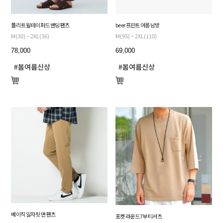
폴리 트윌 테이퍼드 밴딩 팬츠
beer 프린트 여름 남방
M(30) ~ 2XL(36)
M(95) ~ 2XL(110)
78,000
69,000
베이직 일자 핏 면 팬츠
포켓 라운드 7부 티셔츠