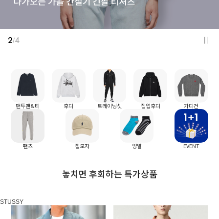
2
4
/
맨투맨&티
후디
트레이닝셋
집업후디
가디건
팬츠
캡모자
양말
EVENT
놓치면 후회하는 특가상품
STUSSY