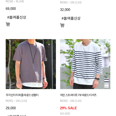
M(30) ~ XL(34)
M(95) ~ 2XL(110)
69,000
32,000
무지 빈티지 퍼플 라운드 반팔티
마린 스트라이프 7부 라운드 티셔츠
M(95) ~ 2XL(110)
M(95) ~ 2XL(110)
29,000
29% SALE
69,000