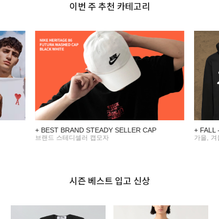
이번 주 추천 카테고리
+ BEST BRAND STEADY SELLER CAP
+ FALL
브랜드 스테디셀러 캡모자
가을, 
시즌 베스트 입고 신상