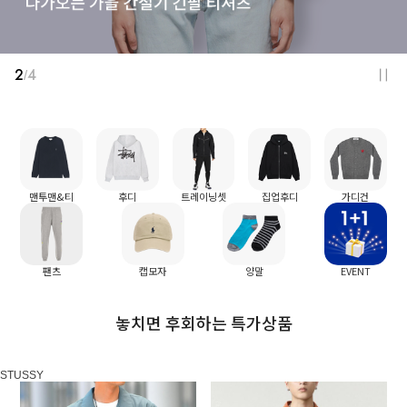
2
4
/
맨투맨&티
후디
트레이닝셋
집업후디
가디건
팬츠
캡모자
양말
EVENT
놓치면 후회하는 특가상품
STUSSY