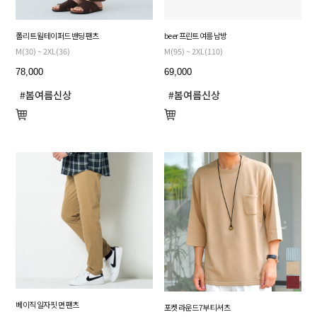
폴리 트윌 테이퍼드 밴딩 팬츠
beer 프린트 여름 남방
M(30) ~ 2XL(36)
M(95) ~ 2XL(110)
78,000
69,000
베이직 일자 핏 면 팬츠
포켓 라운드 7부 티셔츠