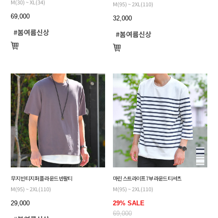
M(30) ~ XL(34)
M(95) ~ 2XL(110)
69,000
32,000
무지 빈티지 퍼플 라운드 반팔티
마린 스트라이프 7부 라운드 티셔츠
M(95) ~ 2XL(110)
M(95) ~ 2XL(110)
29,000
29% SALE
69,000