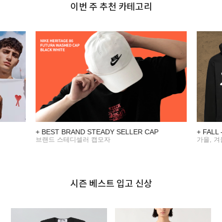
이번 주 추천 카테고리
+ BEST BRAND STEADY SELLER CAP
+ FALL
브랜드 스테디셀러 캡모자
가을, 
시즌 베스트 입고 신상